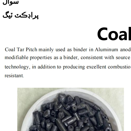
سوال
پراڊڪٽ ٽيگ