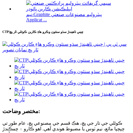
نيم-Graphite پيٽروليم مصنوعات صنعتي
Applicat ...
CTP|چيني ٺاهيندڙ سڌو سنئون وڪرو هاءِ ڪاربن ڪوئلي ٽار پچ
مختصر وضاحت:
ڪوئلي جي تار جي پچ، هڪ قسم جي مصنوعي پچ، عام طور تي
چپچپا مائع، نيم ٺوس يا مضبوط هوندي آهي. اهو ڪارو ۽ چمڪندڙ