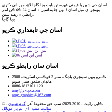
اسان جي شين يا قيمتي فهرستن بابت پڇا ڳاڇا لاءِ، مهرباني ڪري
پنهنجو اي ميل اسان ڏانهن ڇڏينداسين ۽ اسان 24 ڪلاڪن اندر
رابطي ۾ رهنداسين.
پڇا ڳاڇا
اسان جي تابعداري ڪريو
اسان سان رابطو ڪريو
2508 ڪمرو بنهي سينچري بلڊنگ، نمبر 2 فوڪسي اسٽريٽ،
هانڊان ضلعو، هيبي صوبو
0086-18131011120
amy@ykcpc.com
amy_graphite@163.com
© ڪاپي رائيٽ - 2010-2025: سڀ حق محفوظ آهن.
گرم شيون
-
سائيٽ ميپ
-
اي ايم پي موبائل