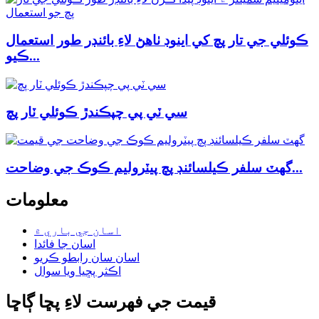
ڪوئلي جي تار پچ کي اينوڊ ٺاهڻ لاءِ بائنڊر طور استعمال
ڪيو...
سي ٽي پي چپڪندڙ ڪوئلي ٽار پچ
گھٽ سلفر ڪيلسائنڊ پچ پيٽروليم ڪوڪ جي وضاحت...
معلومات
اسان جي باري ۾
اسان جا فائدا
اسان سان رابطو ڪريو
اڪثر پڇيا ويا سوال
قيمت جي فهرست لاءِ پڇا ڳاڇا