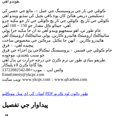
هوندو آهي.
ڪوئلي جي تار جي پروسيسنگ جي عمل ۾، مائع جي حصي کي
ڊسٽليشن ذريعي هٽائڻ کان پوءِ باقي بچيل کي سڏيو ويندو آهي
ڪوئلي جي ٽار پچ. ڪوئلي جي ٽار پچ ڪوئلي جي ٽار جو مکيه جزو
آهي، جيڪو ڪل مقدار جو 50٪ ~ 60٪ آهي.
عام طور تي، اهو سمجهيو ويندو آهي ته ان جا مکيه جزا پولي
سائيڪلڪ اروميٽڪ هائيڊرو ڪاربن، پولي سائيڪلڪ اروميٽڪ آهن
هائيڊرو ڪاربن ۽ انهن جا نڪتل. مرڪبن جي مخصوص ساخت
پيچيده آهي، ۽ فرق
خام ڪوئلي جي قسمن ۽ پروسيسنگ ٽيڪنالاجي پڻ اجزاء جي فرق
جو سبب بڻجندي، موجوده
طريقو بنيادي طور تي نرم ڪرڻ جي درجه حرارت تي ٻڌل آهي.
پڇا ڳاڇا ڪرڻ لاءِ ڀليڪار
واٽس ايپ ۽ موب:+86-13722682542
Email:merry@ykcpc.com
ويب سائٽ: www.ykcpc.com；www.qfcarbon.com
PDF طور ڊائون لوڊ ڪريو
اسان کي اي ميل موڪليو
پيداوار جي تفصيل