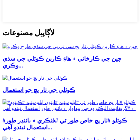
لاڳاپيل مصنوعات
چين جي ڪارخاني ۾ هاءِ ڪاربن ڪوئلي جي سڌي
وڪري...
ڪوئلي جي تار پچ جو استعمال
#ڪوئلو #ٽار پچ خاص طور تي #فٽڪري ۾ بائنڊر طور
استعمال ٿيندو آهي...