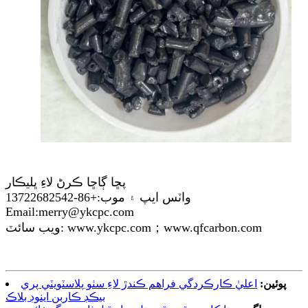
پڇا ڳاڇا ڪرڻ لاءِ ڀليڪار
واٽس ايپ ۽ موب:+86-13722682542
Email:merry@ykcpc.com
ويب سائٽ: www.ykcpc.com；www.qfcarbon.com
پوئين:
اعليٰ ڪارڪردگي فراهم ڪندڙ لاءِ سٺو پلاسٽويٽي پري
بيڪڊ ڪاربن اينوڊ بلاڪ