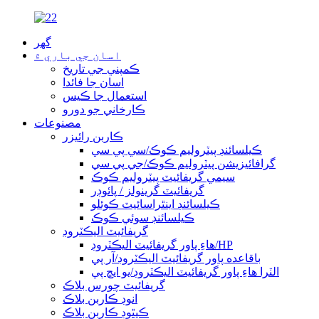
گھر
اسان جي باري ۾
ڪمپني جي تاريخ
اسان جا فائدا
استعمال جا ڪيس
ڪارخاني جو دورو
مصنوعات
ڪاربن رائيزر
ڪيلسائنڊ پيٽروليم ڪوڪ/سي پي سي
گرافائيزيشن پيٽروليم ڪوڪ/جي پي سي
سيمي گريفائيٽ پيٽروليم ڪوڪ
گريفائيٽ گرينولز / پائوڊر
ڪيلسائنڊ اينٿراسائيٽ ڪوئلو
ڪيلسائنڊ سوئي ڪوڪ
گريفائيٽ اليڪٽروڊ
هاءِ پاور گريفائيٽ اليڪٽروڊ/HP
باقاعده پاور گريفائيٽ اليڪٽروڊ/آر پي
الٽرا هاءِ پاور گريفائيٽ اليڪٽروڊ/يو ايڇ پي
گريفائيٽ چورس بلاڪ
انوڊ ڪاربن بلاڪ
ڪيٿوڊ ڪاربن بلاڪ