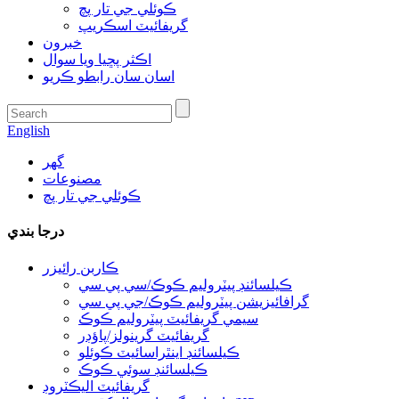
ڪوئلي جي تار پچ
گريفائيٽ اسڪريپ
خبرون
اڪثر پڇيا ويا سوال
اسان سان رابطو ڪريو
English
گھر
مصنوعات
ڪوئلي جي تار پچ
درجا بندي
ڪاربن رائيزر
ڪيلسائنڊ پيٽروليم ڪوڪ/سي پي سي
گرافائيزيشن پيٽروليم ڪوڪ/جي پي سي
سيمي گريفائيٽ پيٽروليم ڪوڪ
گريفائيٽ گرينولز/پاؤڊر
ڪيلسائنڊ اينٿراسائيٽ ڪوئلو
ڪيلسائنڊ سوئي ڪوڪ
گريفائيٽ اليڪٽروڊ