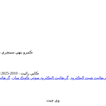
2508 ڪمرو بنهي سينچري بلڊنگ، نمبر 2 فوڪسي اسٽريٽ
© ڪاپي رائيٽ - 2010-2025: سڀ حق محفوظ آهن.
يفائيٽ شيٽ اليڪٽروڊ
,
گريفائيٽ اليڪٽروڊ سوئي ڪوڪ سان
,
گريفائي
وي چيٽ