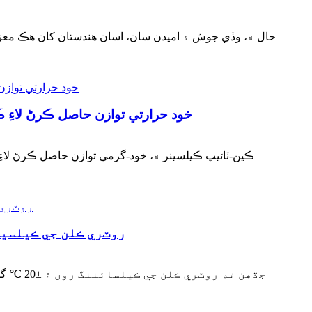
حال ۾، وڏي جوش ۽ اميدن سان، اسان هندستان کان هڪ معزز 
خود حرارتي توازن حاصل ڪرڻ لاءِ ڪ
ڪين-ٽائيپ ڪيلسينر ۾، خود-گرمي توازن حاصل ڪرڻ لاءِ غي
روٽري ڪلن جي ڪيلسينيشن زون ۾ ±20 ℃ گرمي پد جي اتار چڙهاؤ جو پيداوار
جڏهن ته