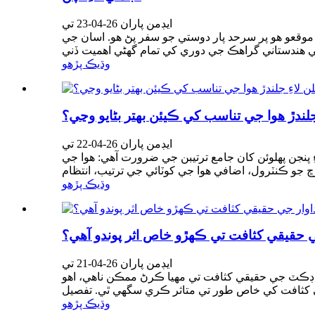
ايڊمن پاران 26-04-23 تي
وقعو هو پر سرحد پار دوستي جو سفر پڻ هو. اسان جي
وڌيڪ پڙهو
لندڙ هوا جي تناسب کي ڪيئن بهتر بڻايو وڃي؟
ايڊمن پاران 26-04-22 تي
ِ پنجن پهلوئن کان جامع ترتيبن جي ضرورت آهي: هوا جي
وڌيڪ پڙهو
ايڊمن پاران 26-04-21 تي
 کي سڌو سنئون پراڊڪٽ جي حقيقي کثافت تي مهيا ڪرڻ ممڪن ناهي، اهو
وڌيڪ پڙهو