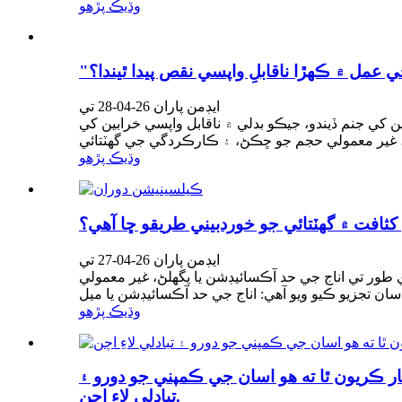
وڌيڪ پڙهو
 عمل ۾ ڪهڙا ناقابلِ واپسي نقص پيدا ٿيندا؟
ايڊمن پاران 26-04-28 تي
ي جنم ڏيندو، جيڪو بدلي ۾ ناقابل واپسي خرابين کي
وڌيڪ پڙهو
افت ۾ گهٽتائي جو خوردبيني طريقو ڇا آهي؟
ايڊمن پاران 26-04-27 تي
 طور تي اناج جي حد آڪسائيڊشن يا پگھلڻ، غير معمولي
وڌيڪ پڙهو
ر ڪريون ٿا ته هو اسان جي ڪمپني جو دورو ۽
تبادلي لاءِ اچن.