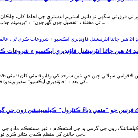
ي فرق ٿي سگهي ٿو ڊائون اسٽريم انڊسٽري جي لحاظ کان، ڇاڪاڻ ت
تي مختلف "تفصيل جون گهرجون" ۽ "پريميئم جذب ڪرڻ جي خواهش" هوندي آهي - تنهنڪري ساڳيو ڪوڪ ...
هيبي يوڪوانگ نيو ميٽيريل ٽيڪنالاجي ڪمپني لميٽيڊ 24 هين چائنا انٽرنيشنل فاؤن
کي بعد ۾ "فاؤنڊيري ايڪسپو" سڏيو ويندو) قومي نمائش ۽ ڪنوينٽي ۾ شاندار طور تي منعقد ڪيو ويو...
ڪ فرنس جو "منفي دٻاءُ ڪنٽرول" ڪيلسينيشن زون جي گر
 ڪيلسائننگ زون جي گرمي پد جي استحڪام ۽ غير مستحڪم مادو جي
جي حالتن کي منظم ڪندي متاثر ڪري ٿو. خاص طور تي، گهڻو منفي دٻاءُ گرمي پد ۾ گهٽتائي ۽ ڊي...