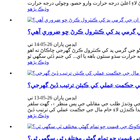
وڌيڪ پڙهو
جي گرمي پد کي ڪنٽرول ڪرڻ ڇو ضروري آهي؟
ايڊمن پاران 26-05-14 تي
ڪنٽرول ڪرڻ گهرجي ڇاڪاڻ ته اهو IMSBC ڪوڊ تحت گروپ بي جي سالڊ
وڌيڪ پڙهو
 جي حڪمت عملي کي ڪيئن ترتيب ڏيڻ گهرجي؟
ايڊمن پاران 26-05-13 تي
لٽرا گهٽ سلفر ڪوڪ <0.5٪) جي وڌندڙ کوٽ ۽ ليٿيم بيٽري جي وڌندڙ طلب جي مقابلي جي پس منظر ۾، گهٽ سلفر
وڌيڪ پڙهو
ي قيمت ڇو تمام گهڻي مختلف ٿي سگهي ٿي؟