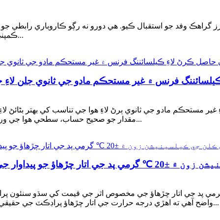
گراهڪ وفد جو استقبال ڪيو. هي دورو نه رڳو ڪاروباري رابطي جو م
ڪمپني هندستاني گراهڪ جي دوري کي تمام گهڻي اهميت ڏني...
يلسائننگ فرنس ۾ غير مستحڪم مادو جي ثانوي جلن لاءِ ج
ر مستحڪم مادو جي ثانوي ٻرڻ لاءِ هوا جي تناسب کي بهتر بڻائڻ لاء
مقدار جو صحيح حساب، سطحي هوا جي ورڇ جو ڪنٽرول، اضافي هوا جي کوٽائي جي ترتيب، انتظام...
 جي حقيقي کثافت تي ڪهڙو خاص اثر پوندو آهي؟
 روٽري ڪلن جي ڪيلسائننگ زون ۾ ±20 ℃ گرمي پد جي اتار چڙهاؤ جي مخصوص اثر جي قيمت
واضح آهي ته اهڙي درجه حرارت جي اتار چڙهاؤ پراڊڪٽ جي حقيقي کثافت کي خاص طور تي متاثر ڪري سگهي ٿي. تفصيل...