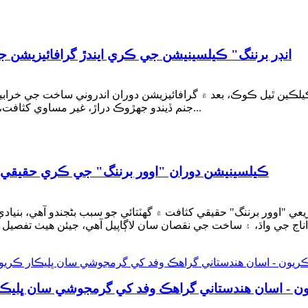
"انڊر برننگ" ڪيلسينيشن جي ڪري ايندڙ گرافائيزيشن جي
ن ٿيل ڪوڪ، بعد ۾ گرافائيزيشن دوران اندروني ساخت جي خرابين ک
جنم ڏيندو جهڙوڪ دراڙ، غير مساوي کثافت، غير معمولي حجم جو ڇڪڻ، ۽ ڪارڪردگي جي گهٽتائي...
ڪيلسينيشن دوران "اوور برننگ" جي ڪري حقيقي کث
 "اوور برننگ" حقيقي کثافت ۾ گهٽتائي جو سبب بڻجندو آهي، بنيادي
ون - اسان هندستاني گراهڪ وفد کي گرمجوشي سان ڀليڪا