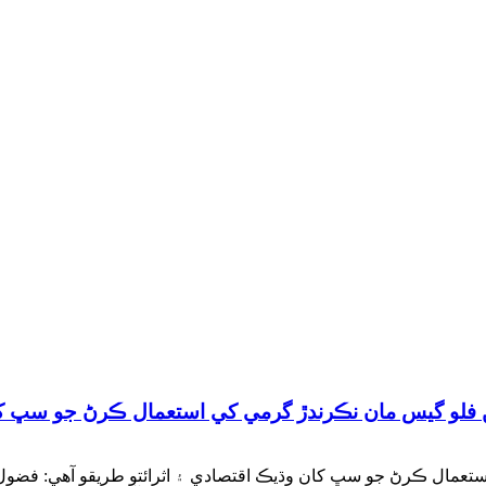
فلو گيس مان نڪرندڙ گرمي کي استعمال ڪرڻ جو سڀ کان 
ل ڪرڻ جو سڀ کان وڌيڪ اقتصادي ۽ اثرائتو طريقو آهي: فضول گرمي