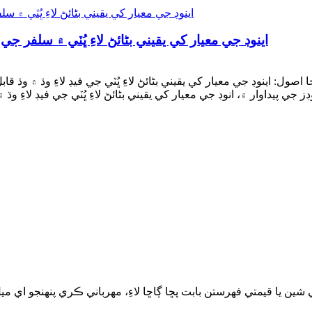
اينوڊ جي معيار کي يقيني بڻائڻ لاءِ ڀُٽي ۾ سلفر ج
ول: اينوڊ جي معيار کي يقيني بڻائڻ لاءِ ڀُٽي جي فيڊ لاءِ وڌ ۾ وڌ ق