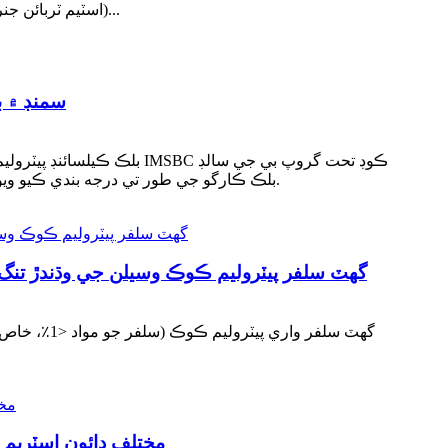
(اسٽيم ٽربائن جنريٽر سيٽ)، ڪيسڪيڊ استعمال سان پورو ڪيو ويو آهي - بجلي پيدا ڪرڻ لاءِ اعليٰ درجه حرارت وارو حصو، وچولي درجه حرارت...
سمنڊ ۾ ب
بلڪ ڪيلسائنڊ پيٽروليم ڪو
بلڪ ڪارگو جي طور تي درجه بندي ڪيو ويو آهي جنهن ۾ خود گرم ٿيڻ ۽ خود بخود جلڻ جا خطرا آهن. بي قابو درجه حرارت سڌو سنئون باهه يا اي... کي جنم ڏئي سگهي ٿو.
گھٽ سلفر پيٽروليم ڪوڪ وسيلن جي وڌندڙ تنگ
مختلف ڊائون اسٽريم