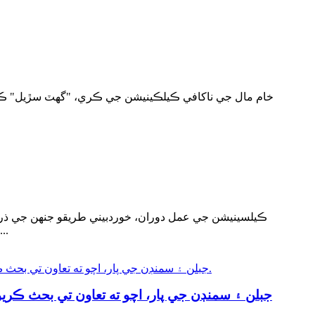
خام مال جي ناکافي ڪيلڪينيشن جي ڪري، "گهٽ سڙيل" ڪيلڪي
ڪيلسينيشن جي عمل دوران، خوردبيني طريقو جنهن جي ذريعي
اناج جي واڌ، ۽ ساخت جي نقصان سان لاڳاپيل آهي، جيئن هيٺ تفصيل سان تجزيو ڪيو ويو آهي: اناج جي حد آڪسائيڊشن يا ميل...
جبلن ۽ سمنڊن جي پار، اچو ته تعاون تي بحث ڪري