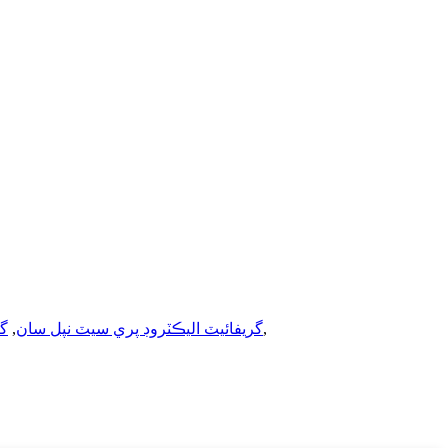
,
گريفائيٽ اليڪٽروڊ پري سيٽ نپل سان
,
گر