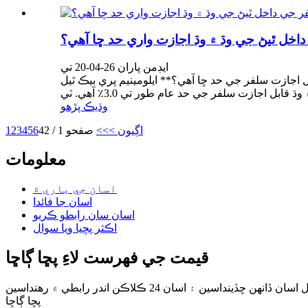
ي داخل ٿيڻ جي وڌ ۾ وڌ اجازت واري حد ڇا آهي؟
ايڊمن پاران 26-04-20 تي
ابل اجازت سلفر جي حد ڇا آهي؟** ايلومينيم پري بيڪ ٿيل
وڌيڪ پڙهو
اڳيون >
>>
صفحو 1 / 42
6
5
4
3
2
1
معلومات
اسان جي باري ۾
اسان جا فائدا
اسان سان رابطو ڪريو
اڪثر پڇيا ويا سوال
قيمت جي فهرست لاءِ پڇا ڳاڇا
پڇا ڳاڇا