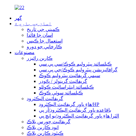
گھر
اسان جي باري ۾
ڪمپني جي تاريخ
اسان جا فائدا
استعمال جا ڪيس
ڪارخاني جو دورو
مصنوعات
ڪاربن رائيزر
ڪيلسائنڊ پيٽروليم ڪوڪ/سي پي سي
گرافائيزيشن پيٽروليم ڪوڪ/جي پي سي
سيمي گريفائيٽ پيٽروليم ڪوڪ
گريفائيٽ گرينولز / پائوڊر
ڪيلسائنڊ اينٿراسائيٽ ڪوئلو
ڪيلسائنڊ سوئي ڪوڪ
گريفائيٽ اليڪٽروڊ
هاءِ پاور گريفائيٽ اليڪٽروڊ/HP
باقاعده پاور گريفائيٽ اليڪٽروڊ/آر پي
الٽرا هاءِ پاور گريفائيٽ اليڪٽروڊ/يو ايڇ پي
گريفائيٽ چورس بلاڪ
انوڊ ڪاربن بلاڪ
ڪيٿوڊ ڪاربن بلاڪ