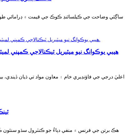
ساڳئي وضاحت جي ڪيلسائنڊ ڪوڪ جي قيمت ۾ ڊرامائي طور ت
ٽين
هڪ برتن جي فرنس ۾ منفي دٻاءُ جو ڪنٽرول سڌو سنئون