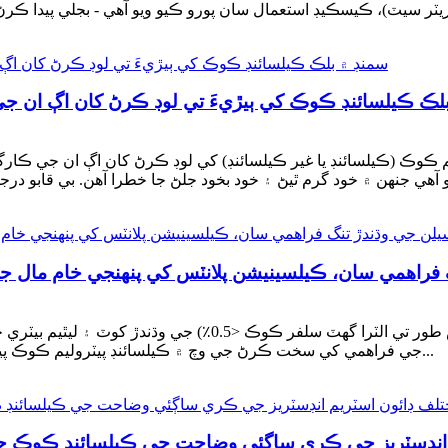
لڪ ڪيلسائنڊ ڪوڪ کي ٻيڙيءَ تي لوڊ ڪرڻ کان اڳ ان 
ڪ (ڪيلسائنڊ يا غير ڪيلسائنڊ) کي لوڊ ڪرڻ کان اڳ ان جي ڪارگو جي گرمي پد کي 
 فراهمي سان، ڪيلسينيشن پلانٽس کي پنهنجي خام مال
گهٽ سلفر واري پيٽروليم ڪوڪ (سلفر جو مواد <1٪، خاص طور تي ا
جي فراهمي کي سخت ڪرڻ جي وچ ۾ ڪيلسائنڊ پيٽروليم ڪوڪ پيدا ڪندڙن لاءِ خام مال جي حڪمت عملي کي ترتيب ڏيڻ...
 انڊسٽريز جي ڪري ساڳئي وضاحت جي ڪيلسائنڊ ڪوڪ ج