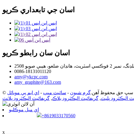
اسان جي تابعداري ڪريو
اسان سان رابطو ڪريو
، هانڊان ضلعو، هيبي صوبو
0086-18131011120
amy@ykcpc.com
amy_graphite@163.com
گرم شيون
-
سائيٽ ميپ
-
اي ايم پي موبائل
ٽ اليڪٽروڊ پليٽ
,
گريفائيٽ اليڪٽروڊ بلاڪ
,
گريفائيٽ اليڪٽروڊ پلانٽ
اي ميل موڪليو
+8619033170560
x