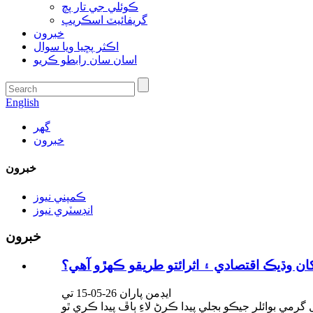
ڪوئلي جي تار پچ
گريفائيٽ اسڪريپ
خبرون
اڪثر پڇيا ويا سوال
اسان سان رابطو ڪريو
English
گھر
خبرون
خبرون
ڪمپني نيوز
انڊسٽري نيوز
خبرون
وڌيڪ اقتصادي ۽ اثرائتو طريقو ڪهڙو آهي؟
ايڊمن پاران 26-05-15 تي
 بوائلر جيڪو بجلي پيدا ڪرڻ لاءِ ٻاڦ پيدا ڪري ٿو