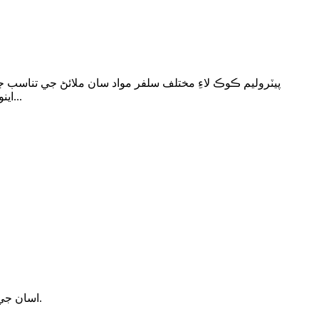
پيٽروليم ڪوڪ لاءِ مختلف سلفر مواد سان ملائڻ جي تناسب جا اص
اينوڊز جي پيداوار ۾، انوڊ جي معيار کي يقيني بڻائڻ لاءِ ڀُٽي جي فيڊ لاءِ وڌ ۾ وڌ قابل اجازت سلفر جي حد عام طور تي 3.0٪ آهي. ٽي...
اسان جي شين يا قيمتي فهرستن بابت پڇا ڳاڇا لاءِ، مهرباني ڪري پنهنجو اي ميل اسان ڏانهن ڇڏينداسين ۽ اسان 24 ڪلاڪن اندر رابطي ۾ رهنداسين.