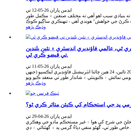
ايڊمن پاران 26-05-12 تي
ه بنيادي سبب اهو آهي ته مختلف صنعتن ۾ مڪمل طور
وڌيڪ پڙهو
ڊيري ايڪسپو ۾ شروعات ڪري ٿي، عالمي فاؤنڊيري انڊسٽري ۾ نئين بلندين
تي قبضو ڪري ٿي.
ايڊمن پاران 26-05-11 تي
اعليٰ درجي جي فاؤنڊيري خام ۽ معاون مواد تي ڌيان ڏيندي، بين الاقوامي سپلائي چين جي نئين سرحد کي وڌايو 6 مئي کان 9 مئي 2026 تائين، 24 هين چائنا انٽرنيشنل فاؤنڊيري ايڪسپو (جنهن
وڌيڪ پڙهو
مي پد جي استحڪام کي ڪيئن متاثر ڪري ٿو؟
ايڊمن پاران 26-04-29 تي
 جلڻ جي شرح کي هوا ۽ غير مستحڪم مادو جي وهڪري