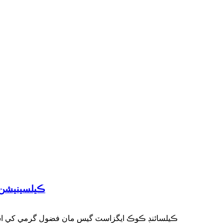
ڪيلسينيشن 
ڪيلسائنڊ ڪوڪ ايگزاسٽ گيس مان فضول گرمي کي استعما