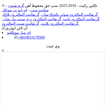
© ڪاپي رائيٽ - 2010-2025: سڀ حق محفوظ آهن.
گرم شيون
-
سائيٽ ميپ
-
اي ايم پي موبائل
گريفائيٽ اليڪٽروڊ سوئي ڪوڪ سان
,
گريفائيٽ اليڪٽروڊ بلاڪ
,
گريفائيٽ اليڪٽروڊ پليٽ
,
گريفائيٽ اليڪٽروڊ پري سيٽ نپل سان
,
,
گريفائيٽ اليڪٽروڊ پلانٽ
,
گريفائيٽ شيٽ اليڪٽروڊ
اي ميل موڪليو
+8619033170560
وي چيٽ
x