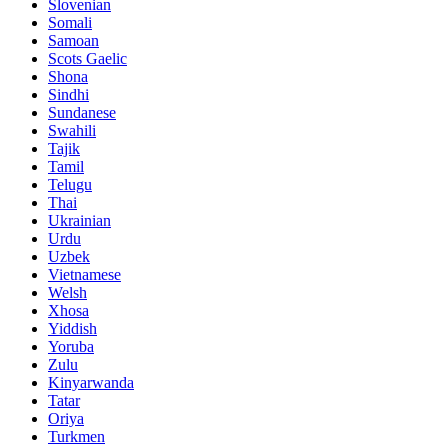
Slovenian
Somali
Samoan
Scots Gaelic
Shona
Sindhi
Sundanese
Swahili
Tajik
Tamil
Telugu
Thai
Ukrainian
Urdu
Uzbek
Vietnamese
Welsh
Xhosa
Yiddish
Yoruba
Zulu
Kinyarwanda
Tatar
Oriya
Turkmen