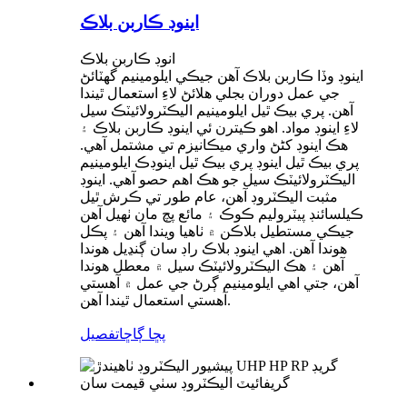
اينوڊ ڪاربن بلاڪ
انوڊ ڪاربن بلاڪ
اينوڊ وڏا ڪاربن بلاڪ آهن جيڪي ايلومينيم گهٽائڻ
جي عمل دوران بجلي هلائڻ لاءِ استعمال ٿيندا
آهن. پري بيڪ ٿيل ايلومينيم اليڪٽرولائيٽڪ سيل
لاءِ اينوڊ مواد. اهو ڪيترن ئي اينوڊ ڪاربن بلاڪ ۽
هڪ اينوڊ کڻڻ واري ميڪانيزم تي مشتمل آهي.
پري بيڪ ٿيل اينوڊ پري بيڪ ٿيل اينوڊڪ ايلومينيم
اليڪٽرولائيٽڪ سيل جو هڪ اهم حصو آهي. اينوڊ
مثبت اليڪٽروڊ آهن، عام طور تي ڪرش ٿيل
ڪيلسائنڊ پيٽروليم ڪوڪ ۽ مائع پچ مان ٺهيل آهن
جيڪي مستطيل بلاڪن ۾ ٺاهيا ويندا آهن ۽ پڪل
هوندا آهن. اهي اينوڊ بلاڪ راڊ سان ڳنڍيل هوندا
آهن ۽ هڪ اليڪٽرولائيٽڪ سيل ۾ معطل هوندا
آهن، جتي اهي ايلومينيم ڳرڻ جي عمل ۾ آهستي
آهستي استعمال ٿيندا آهن.
پڇا ڳاڇا
تفصيل