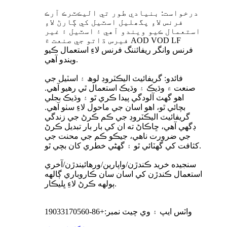
درخواست: بنيادي طور تي اليڪٽرڪ آرڪ
فرنس لاءِ پگھليل اسٽيل کي ڳارڻ لاءِ
استعمال ڪيو ويندو آهي ۽ اسٽيل ۽ غير
فيرس ڌاتو جي صنعت ۾ AOD VOD LF
فرنس وانگر ريفائننگ فرنس لاءِ استعمال ڪيو
ويندو آهي.
فائدو: گريفائيٽ اليڪٽروڊ لوھ ۽ اسٽيل جي
صنعت ۾ وڌيڪ ۽ وڌيڪ استعمال ٿي رهيو آهي.
اهو گهٽ آلودگي پيدا ڪري ٿو ۽ وڌيڪ بجلي
بچائي ٿو، اهو اسان جي ماحول لاءِ سٺو آهي.
گريفائيٽ اليڪٽروڊ جي ڪم ڪرڻ جي زندگي
ڊگهي آهي، ڇاڪاڻ ته ان کي بار بار تبديل ڪرڻ
جي ضرورت ناهي، جيڪو ڪم جي محنت جي
کثافت کي گهٽائي ٿو ۽ گهڻي خطري کان بچي ٿو.
سنجيده خريد ڪندڙن/واپارين/ورهائيندڙن/آخري
استعمال ڪندڙن کي اسان سان ڪاروباري ڳالهه
ٻولهه ڪرڻ لاءِ ڀليڪار.
واٽس ايپ ۽ وي چيٽ نمبر:+86-19033170560