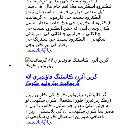
اليڪٽروڊ پيسٽ جي پيداوار ۾، گريفائيٽ
اليڪٽروڊ اسڪريپ هڪ اهم خام مال آهي. سيل
ٿيل معدني حرارتي فرنس ۾ استعمال ٿيندڙ
اليڪٽروڊ پيسٽ جي فارمولي ۾ گريفائيٽ
اليڪٽروڊ اسڪريپ جي هڪ خاص مقدار شامل
ڪئي ويندي آهي، ته جيئن اليڪٽروڊ پيسٽ جي
چالکائي ۽ حرارتي چالکائي کي بهتر بڻائي
سگهجي ۽ اليڪٽروڊ پيسٽ جي سنٽرنگ جي
رفتار کي تيز ڪيو وڃي.
پڇا ڳاڇا
تفصيل
گرين آئرن ڪاسٽنگ فاؤنڊيري لاءِ
گريفائيٽ پيٽروليم ڪوڪ
گرافائيٽائيزڊ پيٽروليم ڪوڪ کي ڪاربن ريزر
(ريڪاربرائيزر) طور استعمال ڪري سگهجي ٿو
ته جيئن اعليٰ معيار جو اسٽيل، ڪاسٽ آئرن ۽
مصر پيدا ڪري سگهجي. ان کي پلاسٽڪ ۽ رٻڙ ۾
اضافي طور پڻ استعمال ڪري سگهجي ٿو.
پڇا ڳاڇا
تفصيل