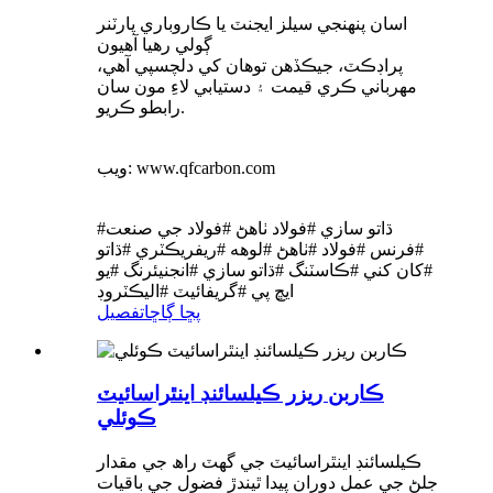
اسان پنهنجي سيلز ايجنٽ يا ڪاروباري پارٽنر
ڳولي رهيا آهيون
پراڊڪٽ، جيڪڏهن توهان کي دلچسپي آهي،
مهرباني ڪري قيمت ۽ دستيابي لاءِ مون سان
رابطو ڪريو.
ويب: www.qfcarbon.com
#ڌاتو سازي #فولاد ٺاهڻ #فولاد جي صنعت
#فرنس #فولاد #ٺاهڻ #لوهه #ريفريڪٽري #ڌاتو
#کان کني #ڪاسٽنگ #ڌاتو سازي #انجنيئرنگ #يو
ايڇ پي #گريفائيٽ #اليڪٽروڊ
پڇا ڳاڇا
تفصيل
ڪاربن ريزر ڪيلسائنڊ اينٿراسائيٽ
ڪوئلي
ڪيلسائنڊ اينٿراسائيٽ جي گهٽ راھ جي مقدار
جلڻ جي عمل دوران پيدا ٿيندڙ فضول جي باقيات