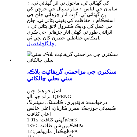
کي گھٽائي ٿي، ماحول تي اثر گھٽائي ٿي، ۽
سامان جي لباس ۽ سار سنڀال جي خرچن کي
پڻ گھٽائي ٿي. گھٽ اتار چڙھائي جلڻ جي
استحڪام ۽ حفاظت کي يقيني بڻائي ٿي، جلڻ
جي عمل کي وڌيڪ ڪنٽرول لائق بڻائي ٿي ۽
اثرائتي طور تي گھڻي اتار چڙھائي جي ڪري
امڪاني حفاظتي خطرن کان بچي ٿي.
پڇا ڳاڇا
تفصيل
سنکنرن جي مزاحمتي گريفائيٽ بلاڪ،
سٺي بجلي چالکائي
اصل جو هنڌ: چين
برانڊ جو نالو: QIFENG
درخواست: فاؤنڊيري، ڪاسٽنگ، سينٽرنگ
ڪيميائي جوڙجڪ: مقرر ڪاربان، اعلي خالص
اعلي کثافت
گھڻي کثافت: ≥1.91g/cm3
ڪمپريشن طاقت: ≥135MPa
لچڪدار ماڊيولس: 12GPA