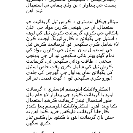
پيسٽ جي پيداوار ۾ پڻ وڏي پيماني تي استعمال
ٿيندا آهن.
ميٽالرجيڪل انڊسٽري ۾ ڪرش ٿيل گريفائيٽ جو
استعمال، ان جي پنهنجي ڪاربن مواد جي اعليٰ
پاڪائي جي ڪري، گريفائيٽ ڪرش ٿيل کي لوهه
۽ اسٽيل جي پگھلائڻ ۾ ڪاربرائيزنگ ايجنٽ ڪرڻ
لاءِ شامل ڪري سگهجي ٿو، گريفائيٽ ڪرش ٿيل
جي استعمال سان اسٽيل جي ڪاربن مواد کي
تمام گهڻو بهتر بڻائي سگهجي ٿو، ان جي پنهنجي
سختي ۽ طاقت وڌائي سگهجي ٿي، گريفائيٽ
ڪرش ٿيل کي شامل ڪرڻ وقت خاص اسٽيل
کي پگھلائڻ سان پيداوار جي گهرجن کي جلدي
پورو ڪري سگهجي ٿو، ۽ گهٽ قيمت، تيز اثر!
اليڪٽرولائيٽڪ ايلومينيم انڊسٽري ۾ گريفائٽ
اينوڊ يا گريفائٽ ڪيٿوڊ جي پيداوار لاءِ خام مال
طور استعمال ٿيندڙ گريفائٽ ڪرشڊ استعمال
ڪيا ويندا آهن. اليڪٽرولائيٽڪ ايلومينيم پيدا ڪندڙ
ڪارخانا گريفائٽ فليڪس خريد ڪندا آهن ته
جيئن پاڻ گريفائٽ اينوڊ يا ڪيٿوڊ پراڊڪٽس تيار
ڪري سگهن.