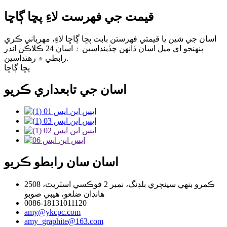
قيمت جي فهرست لاءِ پڇا ڳاڇا
اسان جي شين يا قيمتي فهرستن بابت پڇا ڳاڇا لاءِ، مهرباني ڪري
پنهنجو اي ميل اسان ڏانهن ڇڏينداسين ۽ اسان 24 ڪلاڪن اندر
رابطي ۾ رهنداسين.
پڇا ڳاڇا
اسان جي تابعداري ڪريو
اسان سان رابطو ڪريو
2508 ڪمرو بنهي سينچري بلڊنگ، نمبر 2 فوڪسي اسٽريٽ،
هانڊان ضلعو، هيبي صوبو
0086-18131011120
amy@ykcpc.com
amy_graphite@163.com