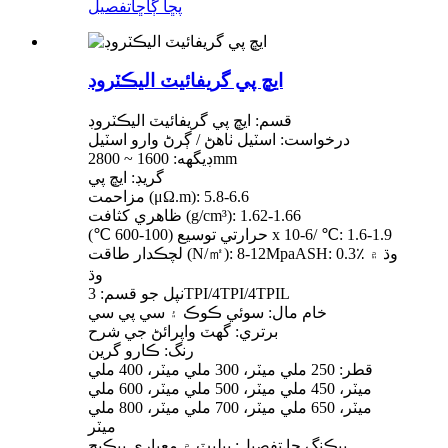
پڇا ڳاڇا
تفصيل
ايڇ پي گريفائيٽ اليڪٽروڊ
قسم: ايڇ پي گريفائيٽ اليڪٽروڊ
درخواست: اسٽيل ٺاهڻ / ڳرڻ وارو اسٽيل
ڊيگهه: 1600 ~ 2800mm
گريڊ: ايڇ پي
مزاحمت (μΩ.m): 5.8-6.6
ظاهري کثافت (g/cm³): 1.62-1.66
حرارتي توسيع (100-600 ℃) x 10-6/ ℃: 1.6-1.9
لچڪدار طاقت (N/㎡): 8-12MpaASH: 0.3٪ وڌ ۾
وڌ
نپل جو قسم: 3TPI/4TPI/4TPIL
خام مال: سوئي ڪوڪ ۽ سي پي سي
برتري: گھٽ واپرائڻ جي شرح
رنگ: ڪارو گرين
قطر: 250 ملي ميٽر، 300 ملي ميٽر، 400 ملي
ميٽر، 450 ملي ميٽر، 500 ملي ميٽر، 600 ملي
ميٽر، 650 ملي ميٽر، 700 ملي ميٽر، 800 ملي
ميٽر
پيڪنگ جا تفصيل: پيليٽ ۾ معياري پيڪيج.