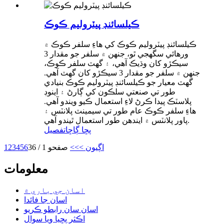
ڪيلسائنڊ پيٽروليم ڪوڪ
ڪيلسائنڊ پيٽروليم ڪوڪ کي هاءِ سلفر ڪوڪ ۾
ورهائي سگهجي ٿو، جنهن ۾ سلفر جو مقدار 3
سيڪڙو کان وڌيڪ آهي، ۽ گهٽ سلفر ڪوڪ،
جنهن ۾ سلفر جو مقدار 3 سيڪڙو کان گهٽ آهي.
گهٽ معيار جو ڪيلسائنڊ پيٽروليم ڪوڪ بنيادي
طور تي صنعتي سلڪون کي ڳارڻ ۽ اينوڊ
پلاسٽڪ پيدا ڪرڻ لاءِ استعمال ڪيو ويندو آهي.
هاءِ سلفر ڪوڪ عام طور تي سيمينٽ پلانٽس ۽
پاور پلانٽس ۾ ايندھن طور استعمال ٿيندو آهي.
پڇا ڳاڇا
تفصيل
اڳيون >
>>
صفحو 1 / 36
6
5
4
3
2
1
معلومات
اسان جي باري ۾
اسان جا فائدا
اسان سان رابطو ڪريو
اڪثر پڇيا ويا سوال