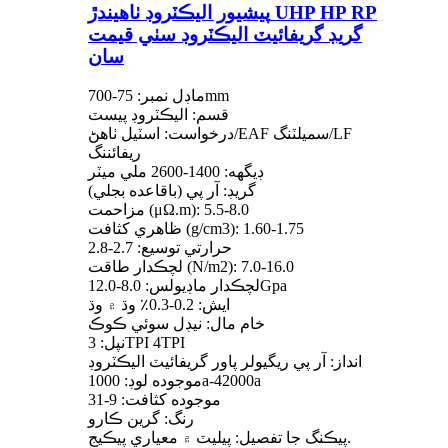
پيشيور اليڪٽروڊ ٺاهيندڙ UHP HP RP
گريڊ گريفائيٽ اليڪٽروڊ سٺي قيمت
سان
ماڊل نمبر: 75-700mm
قسم: اليڪٽروڊ پيسٽ
درخواست: اسٽيل ٺاهڻ/EAF سميلٽنگ/LF
ريفائننگ
ڊيگهه: 1400-2600 ملي ميٽر
گريڊ: آر پي (باقاعده بجلي)
مزاحمت (μΩ.m): 5.5-8.0
ظاهري کثافت (g/cm3): 1.60-1.75
حرارتي توسيع: 2.7-2.8
لچڪدار طاقت (N/m2): 7.0-16.0
لچڪدار ماڊيولس: 8.0-12.0Gpa
ايش: 0.2-0.3٪ وڌ ۾ وڌ
خام مال: نيڊل سوئي ڪوڪ
نپل: 3TPI 4TPI
انداز: آر پي ريگيولر پاور گريفائيٽ اليڪٽروڊ
موجوده لوڊ: 1000a-42000a
موجوده کثافت: 9-31
رنگ: گرين ڪارو
پيڪنگ جا تفصيل: پيليٽ ۾ معياري پيڪيج.