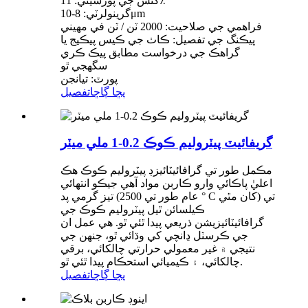
گئس جي پورسيٽي: 11٪
گرينولرٽي: 8-10μm
فراهمي جي صلاحيت: 2000 ٽن / ٽن في مهيني
پيڪنگ جي تفصيل: ڪاٺ جي ڪيس پيڪيج يا
گراهڪ جي درخواست مطابق پيڪ ڪري
سگهجي ٿو
پورٽ: تيانجن
پڇا ڳاڇا
تفصيل
گريفائيٽ پيٽروليم ڪوڪ 0.2-1 ملي ميٽر
مڪمل طور تي گرافائيٽائيزڊ پيٽروليم ڪوڪ هڪ
اعليٰ پاڪائي وارو ڪاربن مواد آهي جيڪو انتهائي
تيز گرمي پد (عام طور تي 2500 ° C کان مٿي) تي
ڪيلسائن ٿيل پيٽروليم ڪوڪ جي
گرافائيٽائيزيشن ذريعي پيدا ٿئي ٿو. هي عمل ان
جي ڪرسٽل ڍانچي کي وڌائي ٿو، جنهن جي
نتيجي ۾ غير معمولي حرارتي چالکائي، برقي
چالکائي، ۽ ڪيميائي استحڪام پيدا ٿئي ٿو.
پڇا ڳاڇا
تفصيل