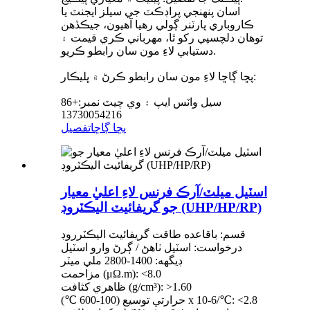
اسان پنهنجي پراڊڪٽ جي سيلز ايجنٽ يا
ڪاروباري پارٽنر ڳولي رهيا آهيون، جيڪڏهن
توهان دلچسپي رکو ٿا، مهرباني ڪري قيمت ۽
دستيابي لاءِ مون سان رابطو ڪريو.
پڇا ڳاڇا لاءِ مون سان رابطو ڪرڻ ۾ ڀليڪار:
سيل واٽس ايپ ۽ وي چيٽ نمبر:+86
13730054216
پڇا ڳاڇا
تفصيل
اسٽيل ميلٽ/آرڪ فرنس لاءِ اعليٰ معيار
جو گريفائيٽ اليڪٽروڊ (UHP/HP/RP)
قسم: باقاعده طاقت گريفائيٽ اليڪٽرروڊ
درخواست: اسٽيل ٺاهڻ / ڳرڻ وارو اسٽيل
ڊيگهه: 1400-2800 ملي ميٽر
مزاحمت (μΩ.m): <8.0
ظاهري کثافت (g/cm³): >1.60
حرارتي توسيع (100-600 ℃) x 10-6/℃: <2.8