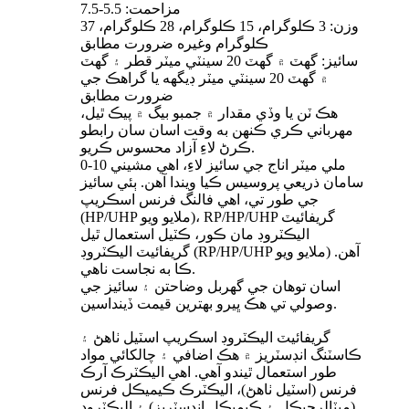
مزاحمت: 5.5-7.5
وزن: 3 ڪلوگرام، 15 ڪلوگرام، 28 ڪلوگرام، 37
ڪلوگرام وغيره ضرورت مطابق
سائيز: گھٽ ۾ گھٽ 20 سينٽي ميٽر قطر ۽ گھٽ
۾ گھٽ 20 سينٽي ميٽر ڊيگهه يا گراهڪ جي
ضرورت مطابق
هڪ ٽن يا وڏي مقدار ۾ جمبو بيگ ۾ پيڪ ٿيل،
مهرباني ڪري ڪنهن به وقت اسان سان رابطو
ڪرڻ لاءِ آزاد محسوس ڪريو.
0-10 ملي ميٽر اناج جي سائيز لاءِ، اهي مشيني
سامان ذريعي پروسيس ڪيا ويندا آهن. ٻئي سائيز
جي طور تي، اهي فالنگ فرنس اسڪريپ
(HP/UHP ملايو ويو)، RP/HP/UHP گريفائيٽ
اليڪٽروڊ مان ڪور، ڪٽيل استعمال ٿيل
گريفائيٽ اليڪٽروڊ (RP/HP/UHP ملايو ويو) آهن.
ڪا به نجاست ناهي.
اسان توهان جي گهربل وضاحتن ۽ سائيز جي
وصولي تي هڪ ڀيرو بهترين قيمت ڏينداسين.
گريفائيٽ اليڪٽروڊ اسڪريپ اسٽيل ٺاهڻ ۽
ڪاسٽنگ انڊسٽريز ۾ هڪ اضافي ۽ چالکائي مواد
طور استعمال ٿيندو آهي. اهي اليڪٽرڪ آرڪ
فرنس (اسٽيل ٺاهڻ)، اليڪٽرڪ ڪيميڪل فرنس
(ميٽالرجيڪل ۽ ڪيميڪل انڊسٽريز) ۽ اليڪٽروڊ