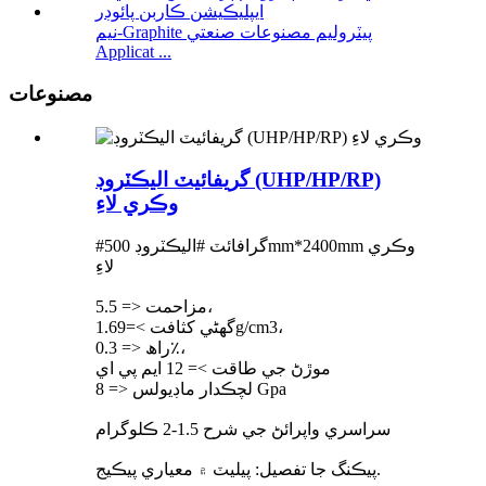
نيم-Graphite پيٽروليم مصنوعات صنعتي
Applicat ...
مصنوعات
گريفائيٽ اليڪٽروڊ (UHP/HP/RP)
وڪري لاءِ
#گرافائٽ #اليڪٽروڊ 500mm*2400mm وڪري
لاءِ
مزاحمت <= 5.5،
گھڻي کثافت >=1.69g/cm3،
راھ <= 0.3٪،
موڙڻ جي طاقت >= 12 ايم پي اي
لچڪدار ماڊيولس <= 8 Gpa
سراسري واپرائڻ جي شرح 1.5-2 ڪلوگرام
پيڪنگ جا تفصيل: پيليٽ ۾ معياري پيڪيج.