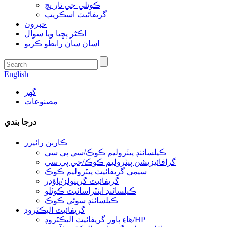
ڪوئلي جي تار پچ
گريفائيٽ اسڪريپ
خبرون
اڪثر پڇيا ويا سوال
اسان سان رابطو ڪريو
English
گھر
مصنوعات
درجا بندي
ڪاربن رائيزر
ڪيلسائنڊ پيٽروليم ڪوڪ/سي پي سي
گرافائيزيشن پيٽروليم ڪوڪ/جي پي سي
سيمي گريفائيٽ پيٽروليم ڪوڪ
گريفائيٽ گرينولز/پاؤڊر
ڪيلسائنڊ اينٿراسائيٽ ڪوئلو
ڪيلسائنڊ سوئي ڪوڪ
گريفائيٽ اليڪٽروڊ
هاءِ پاور گريفائيٽ اليڪٽروڊ/HP