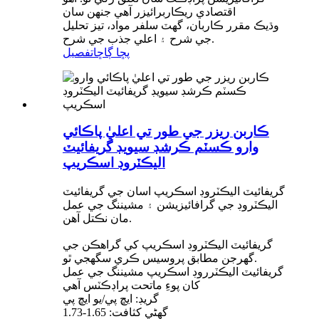
اقتصادي ريڪاربرائيزر آهي جنهن سان
وڌيڪ مقرر ڪاربان، گهٽ سلفر مواد، تيز تحليل
جي شرح ۽ اعلي جذب جي شرح.
پڇا ڳاڇا
تفصيل
ڪاربن ريزر جي طور تي اعليٰ پاڪائي
وارو ڪسٽم ڪرشڊ سيويڊ گريفائيٽ
اليڪٽروڊ اسڪريپ
گريفائيٽ اليڪٽروڊ اسڪريپ اسان جي گريفائيٽ
اليڪٽروڊ جي گرافائيزيشن ۽ مشيننگ جي عمل
مان نڪتل آهن.
گريفائيٽ اليڪٽروڊ اسڪريپ کي گراهڪن جي
گهرجن مطابق پروسيس ڪري سگهجي ٿو.
گريفائيٽ اليڪٽرروڊ اسڪريپ مشيننگ جي عمل
کان پوءِ ماتحت پراڊڪٽس آهي
گريڊ: ايڇ پي/يو ايڇ پي
گھڻي کثافت: 1.65-1.73