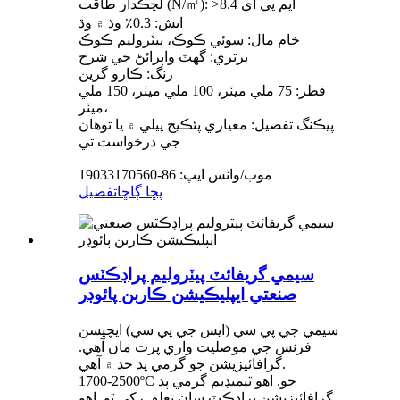
لچڪدار طاقت (N/㎡): >8.4 ايم پي اي
ايش: 0.3٪ وڌ ۾ وڌ
خام مال: سوئي ڪوڪ، پيٽروليم ڪوڪ
برتري: گھٽ واپرائڻ جي شرح
رنگ: ڪارو گرين
قطر: 75 ملي ميٽر، 100 ملي ميٽر، 150 ملي
ميٽر،
پيڪنگ تفصيل: معياري پئڪيج پيلي ۾ يا توهان
جي درخواست تي
موب/واٽس ايپ: 86-19033170560
پڇا ڳاڇا
تفصيل
سيمي گريفائٽ پيٽروليم پراڊڪٽس
صنعتي ايپليڪيشن ڪاربن پائوڊر
سيمي جي پي سي (ايس جي پي سي) ايچيسن
فرنس جي موصليت واري پرت مان آهي.
گرافائيزيشن جو گرمي پد حد ۾ آهي.
1700-2500ºC جو. اهو ٿيميڊيم گرمي پد
گرافائيزيشن پراڊڪٽ سان تعلق رکي ٿو. اهو