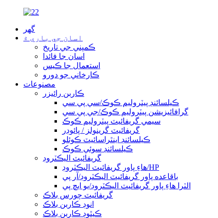
گھر
اسان جي باري ۾
ڪمپني جي تاريخ
اسان جا فائدا
استعمال جا ڪيس
ڪارخاني جو دورو
مصنوعات
ڪاربن رائيزر
ڪيلسائنڊ پيٽروليم ڪوڪ/سي پي سي
گرافائيزيشن پيٽروليم ڪوڪ/جي پي سي
سيمي گريفائيٽ پيٽروليم ڪوڪ
گريفائيٽ گرينولز / پائوڊر
ڪيلسائنڊ اينٿراسائيٽ ڪوئلو
ڪيلسائنڊ سوئي ڪوڪ
گريفائيٽ اليڪٽروڊ
هاءِ پاور گريفائيٽ اليڪٽروڊ/HP
باقاعده پاور گريفائيٽ اليڪٽروڊ/آر پي
الٽرا هاءِ پاور گريفائيٽ اليڪٽروڊ/يو ايڇ پي
گريفائيٽ چورس بلاڪ
انوڊ ڪاربن بلاڪ
ڪيٿوڊ ڪاربن بلاڪ