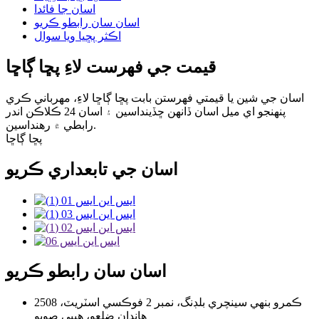
اسان جا فائدا
اسان سان رابطو ڪريو
اڪثر پڇيا ويا سوال
قيمت جي فهرست لاءِ پڇا ڳاڇا
اسان جي شين يا قيمتي فهرستن بابت پڇا ڳاڇا لاءِ، مهرباني ڪري
پنهنجو اي ميل اسان ڏانهن ڇڏينداسين ۽ اسان 24 ڪلاڪن اندر
رابطي ۾ رهنداسين.
پڇا ڳاڇا
اسان جي تابعداري ڪريو
اسان سان رابطو ڪريو
2508 ڪمرو بنهي سينچري بلڊنگ، نمبر 2 فوڪسي اسٽريٽ،
هانڊان ضلعو، هيبي صوبو