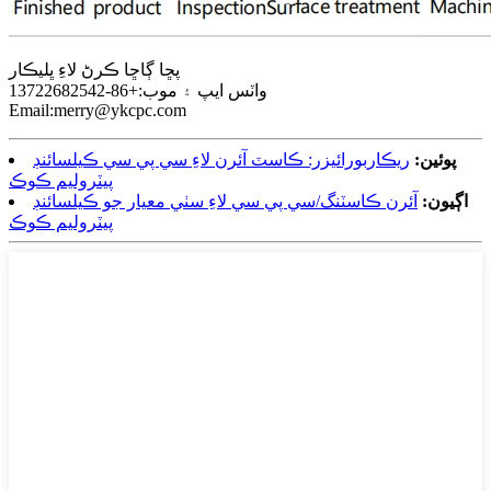
پڇا ڳاڇا ڪرڻ لاءِ ڀليڪار
واٽس ايپ ۽ موب:+86-13722682542
Email:merry@ykcpc.com
پوئين:
ريڪاربورائيزر: ڪاسٽ آئرن لاءِ سي پي سي ڪيلسائنڊ
پيٽروليم ڪوڪ
اڳيون:
آئرن ڪاسٽنگ/سي پي سي لاءِ سٺي معيار جو ڪيلسائنڊ
پيٽروليم ڪوڪ