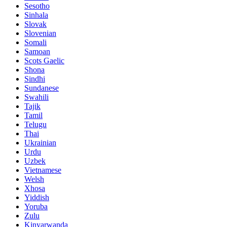
Sesotho
Sinhala
Slovak
Slovenian
Somali
Samoan
Scots Gaelic
Shona
Sindhi
Sundanese
Swahili
Tajik
Tamil
Telugu
Thai
Ukrainian
Urdu
Uzbek
Vietnamese
Welsh
Xhosa
Yiddish
Yoruba
Zulu
Kinyarwanda