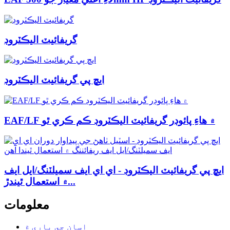
گريفائيٽ اليڪٽروڊ
ايڇ پي گريفائيٽ اليڪٽروڊ
EAF/LF ۾ هاءِ پائوڊر گريفائيٽ اليڪٽروڊ ڪم ڪري ٿو
ايڇ پي گريفائيٽ اليڪٽروڊ - اي اي ايف سميلٽنگ/ايل ايف
۾ استعمال ٿيندڙ...
معلومات
اسان جي باري ۾