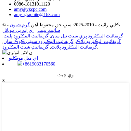
0086-18131011120
amy@ykcpc.com
amy_graphite@163.com
© ڪاپي رائيٽ - 2010-2025: سڀ حق محفوظ آهن.
گرم شيون
-
سائيٽ ميپ
-
اي ايم پي موبائل
گريفائيٽ اليڪٽروڊ پري سيٽ نپل سان
,
گريفائيٽ اليڪٽروڊ پليٽ
,
گريفائيٽ اليڪٽروڊ بلاڪ
,
گريفائيٽ اليڪٽروڊ سوئي ڪوڪ سان
,
,
گريفائيٽ اليڪٽروڊ پلانٽ
,
گريفائيٽ شيٽ اليڪٽروڊ
اي ميل موڪليو
+8619033170560
وي چيٽ
x