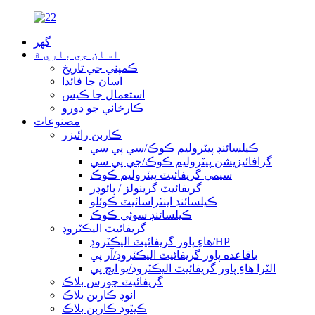
گھر
اسان جي باري ۾
ڪمپني جي تاريخ
اسان جا فائدا
استعمال جا ڪيس
ڪارخاني جو دورو
مصنوعات
ڪاربن رائيزر
ڪيلسائنڊ پيٽروليم ڪوڪ/سي پي سي
گرافائيزيشن پيٽروليم ڪوڪ/جي پي سي
سيمي گريفائيٽ پيٽروليم ڪوڪ
گريفائيٽ گرينولز / پائوڊر
ڪيلسائنڊ اينٿراسائيٽ ڪوئلو
ڪيلسائنڊ سوئي ڪوڪ
گريفائيٽ اليڪٽروڊ
هاءِ پاور گريفائيٽ اليڪٽروڊ/HP
باقاعده پاور گريفائيٽ اليڪٽروڊ/آر پي
الٽرا هاءِ پاور گريفائيٽ اليڪٽروڊ/يو ايڇ پي
گريفائيٽ چورس بلاڪ
انوڊ ڪاربن بلاڪ
ڪيٿوڊ ڪاربن بلاڪ