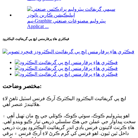
نيم-Graphite پيٽروليم مصنوعات صنعتي
Applicat ...
فيڪٽري هاءِ پرفارمنس ايڇ پي گريفائيٽ اليڪٽروڊ
مختصر وضاحت:
ايڇ پي گريفائيٽ اليڪٽروڊ اليڪٽرڪ آرڪ فرنس اسٽيل ٺاهڻ لاءِ
هلائيندڙ عنصر آهي.
اهو پيٽروليم ڪوڪ، سوئي ڪوڪ، ڪوئلي جي پچ مان ٺهيل آهي ۽
سخت پيداوار جي عملن جي هڪ سلسلي ذريعي تيار ڪيو ويندو آهي.
هاءِ ڪرنٽ لائينون فرنس باڊي اندر گريفائيٽ اليڪٽروڊ پورٽ ذريعي
داخل ٿين ٿيون. اهو فرنس کي گرم ڪرڻ لاءِ آرڪ فرنس ۾ برقي