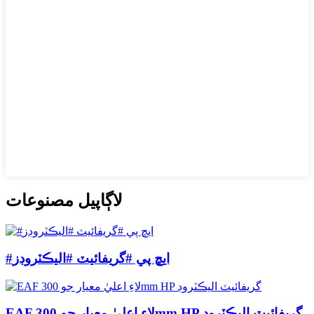
لاڳاپيل مصنوعات
#ايڇ پي #گريفائيٽ #اليڪٽروڊز
EAF لاءِ اعليٰ معيار جو 300mm HP گريفائيٽ اليڪٽروڊ