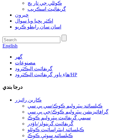
ڪوئلي جي تار پچ
گريفائيٽ اسڪريپ
خبرون
اڪثر پڇيا ويا سوال
اسان سان رابطو ڪريو
English
گھر
مصنوعات
گريفائيٽ اليڪٽروڊ
هاءِ پاور گريفائيٽ اليڪٽروڊ/HP
درجا بندي
ڪاربن رائيزر
ڪيلسائنڊ پيٽروليم ڪوڪ/سي پي سي
گرافائيزيشن پيٽروليم ڪوڪ/جي پي سي
سيمي گريفائيٽ پيٽروليم ڪوڪ
گريفائيٽ گرينولز/پاؤڊر
ڪيلسائنڊ اينٿراسائيٽ ڪوئلو
ڪيلسائنڊ سوئي ڪوڪ