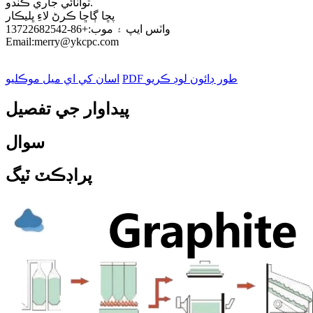
توانائي جاري ڪندو.
پڇا ڳاڇا ڪرڻ لاءِ ڀليڪار
واٽس ايپ ۽ موب:+86-13722682542
Email:merry@ykcpc.com
PDF طور ڊائون لوڊ ڪريو
اسان کي اي ميل موڪليو
پيداوار جي تفصيل
سوال
پراڊڪٽ ٽيگ